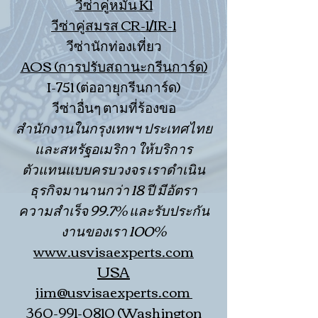
วีซ่าคู่หมั้น K1
วีซ่าคู่สมรส CR-1/IR-1
วีซ่านักท่องเที่ยว
AOS (การปรับสถานะกรีนการ์ด)
I-751 (ต่ออายุกรีนการ์ด)
วีซ่าอื่นๆ ตามที่ร้องขอ
สำนักงานในกรุงเทพฯ ประเทศไทย
และสหรัฐอเมริกา ให้บริการ
ตัวแทนแบบครบวงจร เราดำเนิน
ธุรกิจมานานกว่า 18 ปี มีอัตรา
ความสำเร็จ 99.7% และรับประกัน
งานของเรา 100%
www.usvisaexperts.com
USA
jim@usvisaexperts.com
360-991-0810
(Washington