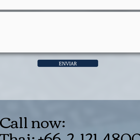
ENVIAR
Call now:
Thai: +66-2-121-4800