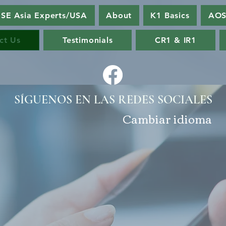
SE Asia Experts/USA
About
K1 Basics
AOS
ct Us
Testimonials
CR1 & IR1
SÍGUENOS EN LAS REDES SOCIALES
Cambiar idioma