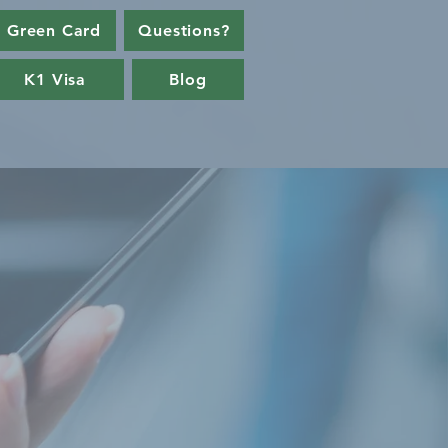
 Green Card
Questions?
K1 Visa
Blog