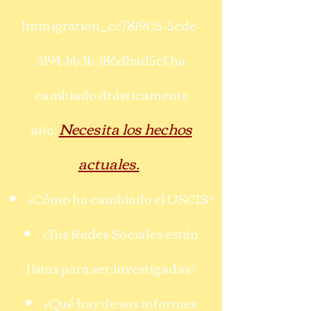
Immigration_cc781905-5cde-
3194-bb3b-186dbad5cf ha
cambiado drásticamente
Necesita los hechos
año.
actuales.
¿Cómo ha cambiado el USCIS?
¿Tus Redes Sociales están
listas para ser investigadas?
¿Qué hay de sus informes