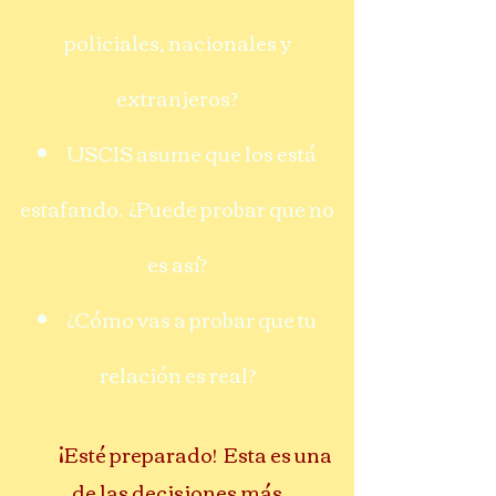
policiales, nacionales y
extranjeros?
USCIS asume que los está
estafando. ¿Puede probar que no
es así?
¿Cómo vas a probar que tu
relación es real?
¡Esté preparado! Esta es una
de las decisiones más