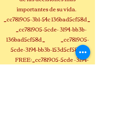
importantes de su vida.
_cc781905-3b1-54c 136bad5cf58d_
_cc781905-5cde- 3194-bb3b-
136bad5cf58d_ _cc781905-
5cde-3194-bb3b-153d5cf58d_
FREE:_cc781905-5cde -3194-
bb3b-136bad5cf58d_ solo
envíenos su información a
continuación