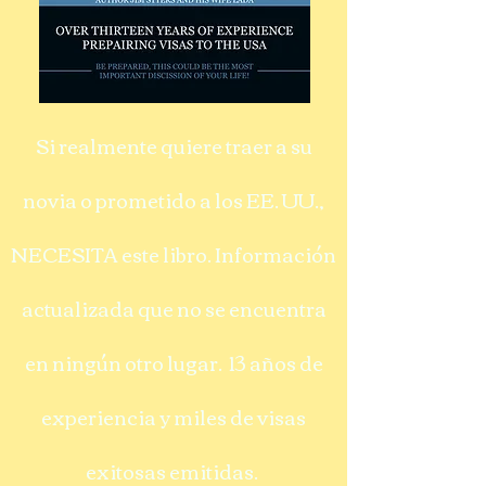
Si realmente quiere traer a su
novia o prometido a los EE. UU.,
NECESITA este libro. Información
actualizada que no se encuentra
en ningún otro lugar. 13 años de
experiencia y miles de visas
exitosas emitidas.